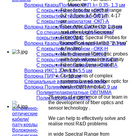
Волокна Кварц/Полимер ОКП λ= 0.35- 1.3 µм
Fiber optic for spectral range
С покрытием нейлоном –ОКП-Н
0.2- 2.3µm; 1.5-5.6 µm; 4-17
С покрытием тефлоном -ОКП-Т
µm
С покрытием акрилатом -ОКП-А
Fiber optic Cables for Lasers
Волокна Кварц/Кварц/Металл λ= 0.2- 2.3 µм
and other Light Sources7
Со специальными металическими
Fiber Optic Spectral Probes for
покрытиями ОККМ-С
biomedical application “in vivo”
Волокна Кварц/Кварц/Полимер λ= 0.2- 2.3 µм
& “in vitro”
С покрытием нейлоном –ОКК-Н
Multi-channel fiber optic probes
С покрытием тефлоном -ОКК-Т
with high informative capasity
С покрытием полиимидом –ОКК-ПИ
Fiber Optic Sensors and
С покрытием полиамидом –ОКК-ПА
Devices
Волокна ИКС1,2 λ= 1.5- 5.5 µм
Components of complex
Волокна ПИР λ= 4- 18 µм
systems based on fiber optic for
Специальные волноводы и волокна
harsh environmental.
Волокна Полимерные ОВП λ= 0.4- 0.9 µм
Полиметилакрилатные ОВПММА
25 years of experience of our team in
Полистирольные ОВПС
the development of fiber optics and
sensor technology .
We can help to effectively solve and
realise most R&D problems
Волоконно-
in wide Spectral Range from
оптические