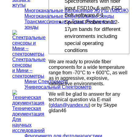
Spectrometers with fiber
жгуты
input FSD10v.6 with FSD
Многоканальные Волоконные Жгуты (МВОЖ)
Soft software.6-1
Многоканальные Спектральные Зонды
Трансмиссионные и Транс Рефлексные
Spectral Probes for 0.2-
зонды
17µm bands for different
environments including
special operating
conditions
Спектральные
We are ready to provide fiber
сенсоры
components for a
wide temperature
и Мини –
range from -70°C to + 600°C, as well
спектрометры
as in aggressive, explosive,
Мини Спектрометр
radioactive environments
.
Универсальный Спектрометр
We will be glad to answer for any
technical question via E-mail
(
gldan@yandex.ru
) or by Skype
Техническая
gldan46
документация
Для
научных
исследований
Флуориметр для фотодиагностики