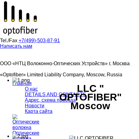
Tel./Fax
+7(499)-503-87-91
Написать нам
ООО «НТЦ Волоконно-Оптических Устройств» г. Москва
«Optofiber» Limited Liability Company, Moscow, Russia
Главная
LLC "
О нас
OPTOFIBER"
DETAILS AND CONTACTS
Адрес, схема проезда
Moscow
Новости
Карта сайта
Оптические
волокна