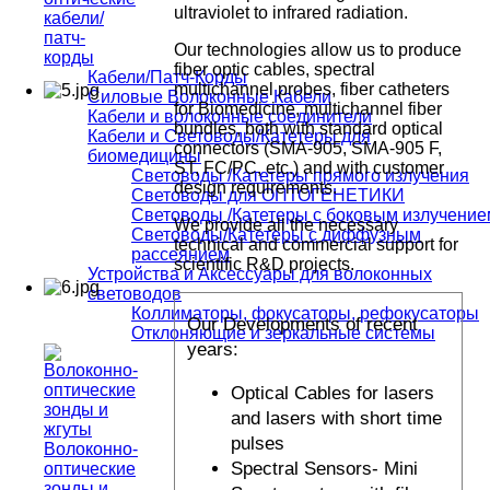
ultraviolet to infrared radiation.
кабели/
патч-
Our technologies allow us to produce
корды
fiber optic cables, spectral
Кабели/Патч-Корды
multichannel probes, fiber catheters
Силовые Волоконные Кабели
for Biomedicine, multichannel fiber
Кабели и волоконные соединители
bundles, both with standard optical
Кабели и Световоды/Катетеры для
connectors (SMA-905, SMA-905 F,
биомедицины
ST, FC/PC, etc.) and with customer
Световоды /Катетеры прямого излучения
design requirements.
Световоды для ОПТОГЕНЕТИКИ
Световоды /Катетеры с боковым излучение
We provide all the necessary
Световоды/Катетеры с диффузным
technical and commercial support for
рассеянием
scientific R&D projects.
Устройства и Аксессуары для волоконных
световодов
Коллиматоры, фокусаторы, рефокусаторы
Our Developments of recent
Отклоняющие и зеркальные системы
years:
Optical Cables for lasers
and lasers with short time
pulses
Волоконно-
Spectral Sensors- Mini
оптические
зонды и